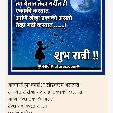
आठवणी ह्या काहीशा खोडकरचं असतात
त्या येतात तेव्हा गर्दीत ही एकाकी करतात
आणि जेव्हा एकाकी असतो
तेव्हा गर्दी करतात …….!