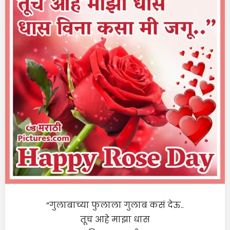
“गुलाबाच्या फुलाला गुलाब कसं देऊ..
तूच आहे माझा धास