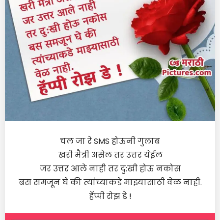
चल जा रे SMS होऊनी गुलाब
खरी मैत्री असेल तर उत्तर येईल
जर उत्तर आले नाही तर दु:खी होऊ नकोस
बस समजून घे की त्यांच्याकडे माझ्यासाठी वेळ नाही.
हॅप्पी रोझ डे !