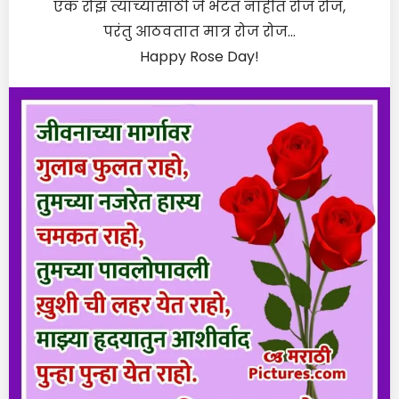
एक रोझ त्यांच्यासाठी जे भेटत नाहीत रोज रोज,
परंतु आठवतात मात्र रोज रोज…
Happy Rose Day!