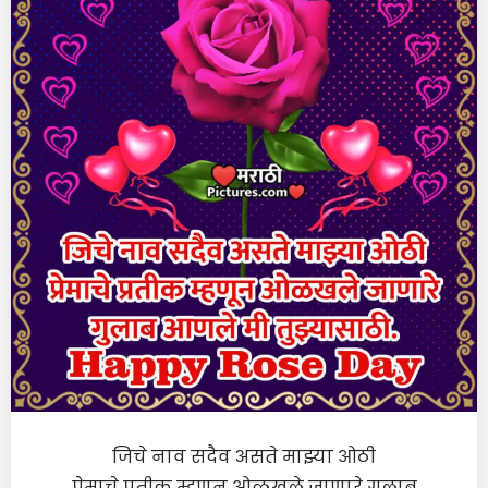
जिचे नाव सदैव असते माझ्या ओठी
प्रेमाचे प्रतीक म्हणून ओळखले जाणारे गुलाब