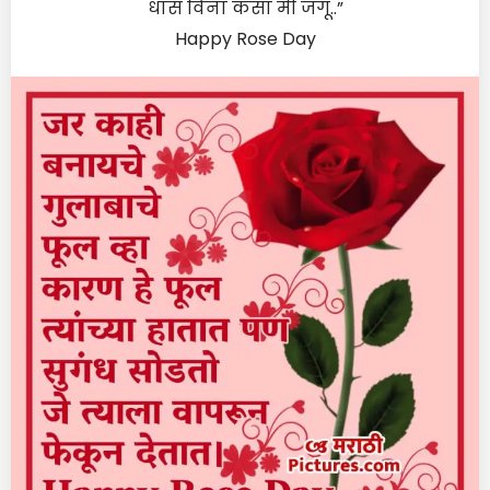
धास विना कसा मी जगू..”
Happy Rose Day